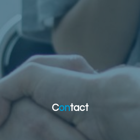
C
o
n
t
a
c
t